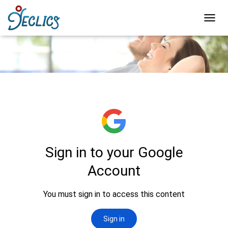
D
É
P
L
I
E
R
L
A
N
A
V
I
G
A
T
I
O
N